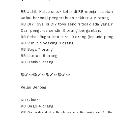
RB Jahit, Kalau untuk totur di RB menjahit selam
Kalau berbagi pengetahuan sekitar 3-5 orang
RB DIY Toys, di DIY toys sendiri tidak ada yan
Dari pengurus sendiri 5 orang bergantian.
RB Sehat Bugar kira-kira 10 orang (include peng
RB Public Speaking 3 orang
RB Boga 7 orang
RB Literasi 5 orang
RB Bisnis 1 orang
📚🖌✏📚🖌✏📚🖌✏📚🖌✏
Kelas Berbagi
KB Cikutra -
KB Dago 4 orang
KB Dayeuhkolot - Buah batu - Bojongsoang , Be