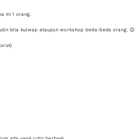
a ini 1 orang.
g rutin bila kulwap ataupun workshop beda-beda orang. 😊
urus)
lum ada yang rutin berbagi.