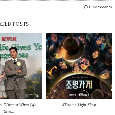
0 comments
ATED POSTS
ari KDrama When Life
KDrama Light Shop
Give...