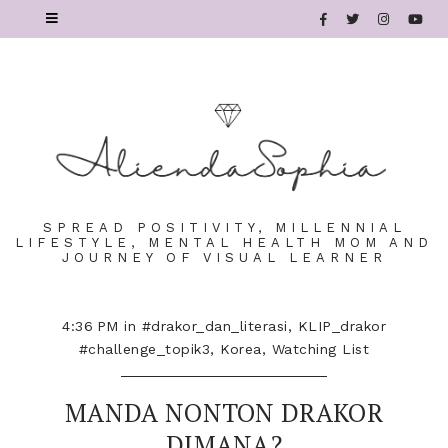
SPREAD POSITIVITY, MILLENNIAL
LIFESTYLE, MENTAL HEALTH MOM AND
JOURNEY OF VISUAL LEARNER
4:36 PM
in
#drakor_dan_literasi
,
KLIP_drakor
#challenge_topik3
,
Korea
,
Watching List
MANDA NONTON DRAKOR
DIMANA?