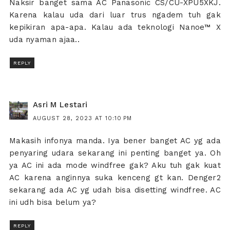
Naksir banget sama AC Panasonic CS/CU-XPU5XKJ.
Karena kalau uda dari luar trus ngadem tuh gak
kepikiran apa-apa. Kalau ada teknologi Nanoe™ X
uda nyaman ajaa..
REPLY
Asri M Lestari
AUGUST 28, 2023 AT 10:10 PM
Makasih infonya manda. Iya bener banget AC yg ada
penyaring udara sekarang ini penting banget ya. Oh
ya AC ini ada mode windfree gak? Aku tuh gak kuat
AC karena anginnya suka kenceng gt kan. Denger2
sekarang ada AC yg udah bisa disetting windfree. AC
ini udh bisa belum ya?
REPLY