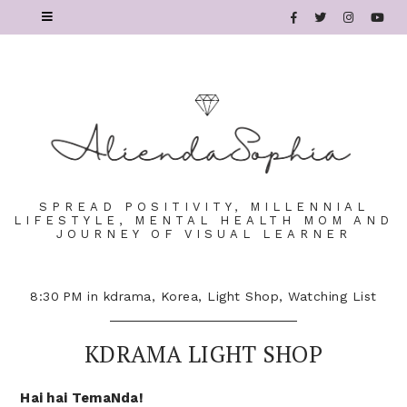
SPREAD POSITIVITY, MILLENNIAL
LIFESTYLE, MENTAL HEALTH MOM AND
JOURNEY OF VISUAL LEARNER
8:30 PM
in
kdrama
,
Korea
,
Light Shop
,
Watching List
KDRAMA LIGHT SHOP
Hai hai TemaNda!