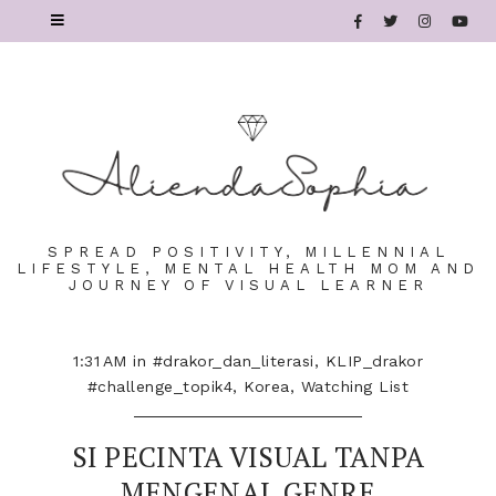
SPREAD POSITIVITY, MILLENNIAL
LIFESTYLE, MENTAL HEALTH MOM AND
JOURNEY OF VISUAL LEARNER
1:31 AM
in
#drakor_dan_literasi
,
KLIP_drakor
#challenge_topik4
,
Korea
,
Watching List
SI PECINTA VISUAL TANPA
MENGENAL GENRE