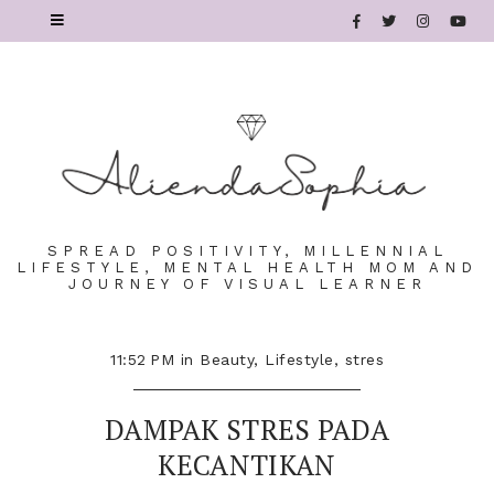
SPREAD POSITIVITY, MILLENNIAL
LIFESTYLE, MENTAL HEALTH MOM AND
JOURNEY OF VISUAL LEARNER
11:52 PM
in
Beauty
,
Lifestyle
,
stres
DAMPAK STRES PADA
KECANTIKAN