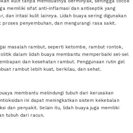
pkan kulit tanpa membuatnya berminyak, sehingga cocok
juga memiliki sifat anti-inflamasi dan antiseptik yang
an iritasi kulit lainnya. Lidah buaya sering digunakan
 proses penyembuhan, dan mengurangi rasa sakit.
ai masalah rambut, seperti ketombe, rambut rontok,
eolitik dalam lidah buaya membantu memperbaiki sel-sel
kelembapan dan kesehatan rambut. Penggunaan rutin gel
at rambut lebih kuat, berkilau, dan sehat.
h buaya membantu melindungi tubuh dari kerusakan
Antioksidan ini dapat meningkatkan sistem kekebalan
dan penyakit. Selain itu, lidah buaya juga memiliki
n tubuh dari racun.