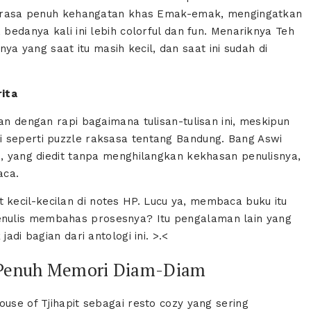
n terasa penuh kehangatan khas Emak-emak, mengingatkan
 bedanya kali ini lebih colorful dan fun. Menariknya Teh
 yang saat itu masih kecil, dan saat ini sudah di
rita
an dengan rapi bagaimana tulisan-tulisan ini, meskipun
 seperti puzzle raksasa tentang Bandung. Bang Aswi
a, yang diedit tanpa menghilangkan kekhasan penulisnya,
aca.
ecil-kecilan di notes HP. Lucu ya, membaca buku itu
nulis membahas prosesnya? Itu pengalaman lain yang
adi bagian dari antologi ini. >.<
g Penuh Memori Diam-Diam
use of Tjihapit sebagai resto cozy yang sering