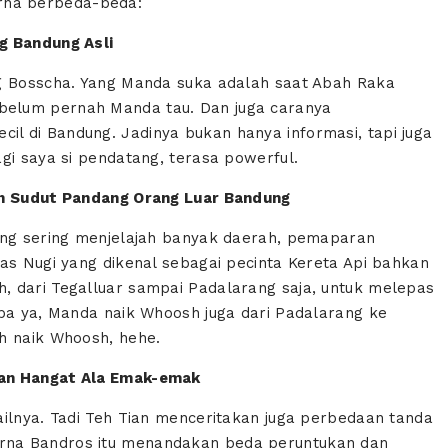
na berbeda-beda:
ng Bandung Asli
ng Bosscha. Yang Manda suka adalah saat Abah Raka
elum pernah Manda tau. Dan juga caranya
l di Bandung. Jadinya bukan hanya informasi, tapi juga
gi saya si pendatang, terasa powerful.
an Sudut Pandang Orang Luar Bandung
yang sering menjelajah banyak daerah, pemaparan
as Nugi yang dikenal sebagai pecinta Kereta Api bahkan
, dari Tegalluar sampai Padalarang saja, untuk melepas
oba ya, Manda naik Whoosh juga dari Padalarang ke
h naik Whoosh, hehe.
tan Hangat Ala Emak-emak
ailnya. Tadi Teh Tian menceritakan juga perbedaan tanda
rna Bandros itu menandakan beda peruntukan dan