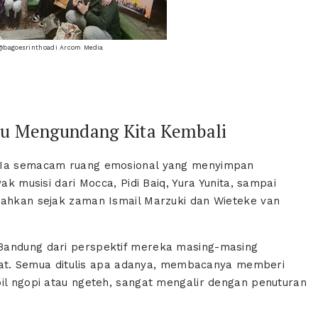
@bagoesrinthoadi Arcom Media
lu Mengundang Kita Kembali
. Ia semacam ruang emosional yang menyimpan
ak musisi dari Mocca, Pidi Baiq, Yura Yunita, sampai
Bahkan sejak zaman Ismail Marzuki dan Wieteke van
Bandung dari perspektif mereka masing-masing
-buat. Semua ditulis apa adanya, membacanya memberi
bil ngopi atau ngeteh, sangat mengalir dengan penuturan