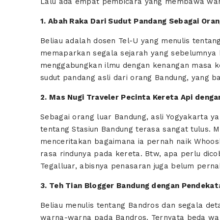
Lalu ada empat pembicara yang membawa war
1. Abah Raka Dari Sudut Pandang Sebagai Ora
Beliau adalah dosen Tel-U yang menulis tenta
memaparkan segala sejarah yang sebelumnya b
menggabungkan ilmu dengan kenangan masa keci
sudut pandang asli dari orang Bandung, yang ba
2. Mas Nugi Traveler Pecinta Kereta Api deng
Sebagai orang luar Bandung, asli Yogyakarta 
tentang Stasiun Bandung terasa sangat tulus. M
menceritakan bagaimana ia pernah naik Whoosh
rasa rindunya pada kereta. Btw, apa perlu dic
Tegalluar, abisnya penasaran juga belum perna
3. Teh Tian Blogger Bandung dengan Pendeka
Beliau menulis tentang Bandros dan segala det
warna-warna pada Bandros. Ternyata beda wa