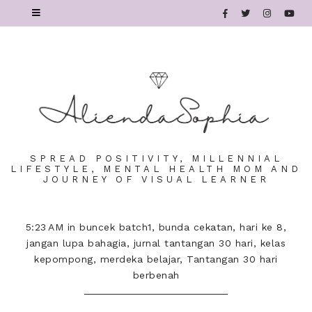
SPREAD POSITIVITY, MILLENNIAL
LIFESTYLE, MENTAL HEALTH MOM AND
JOURNEY OF VISUAL LEARNER
5:23 AM
in
buncek batch1
,
bunda cekatan
,
hari ke 8
,
jangan lupa bahagia
,
jurnal tantangan 30 hari
,
kelas
kepompong
,
merdeka belajar
,
Tantangan 30 hari
berbenah