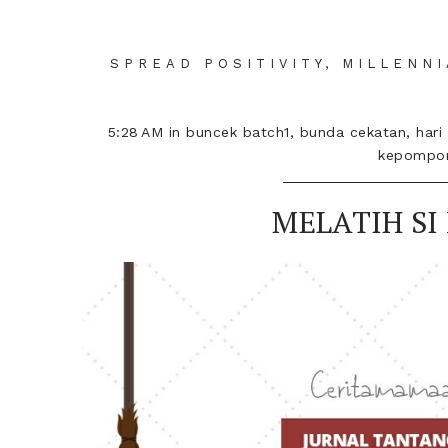
SPREAD POSITIVITY, MILLENN
5:28 AM
in
buncek batch1
,
bunda cekatan
,
hari
kepompo
MELATIH SI