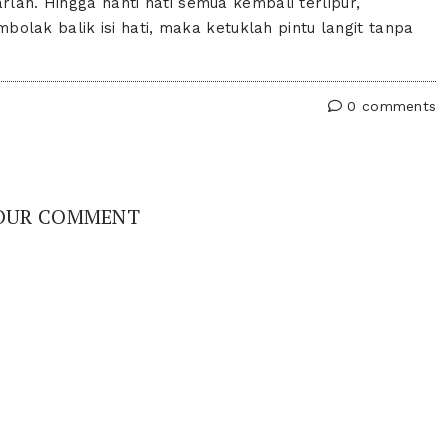
rlah. Hingga nanti hati semua kembali terlipur,
ak balik isi hati, maka ketuklah pintu langit tanpa
0 comments
OUR COMMENT