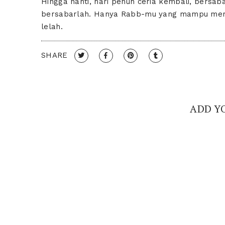
Hingga nanti, hari penuh ceria kembali, bersaba
bersabarlah. Hanya Rabb-mu yang mampu membol
lelah.
SHARE
ADD Y